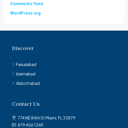
Comments feed
WordPress.org
Discover
Faisalabad
Islamabad
Abbottabad
Contact Us
774 NE 84th St Miami, FL 33879
879 456 1349