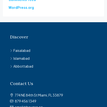
WordPress.org
Discover
Faisalabad
Islamabad
Abbottabad
Contact Us
774 NE 84th St Miami, FL 33879
879 456 1349