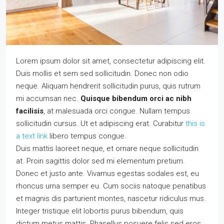
Lorem ipsum dolor sit amet, consectetur adipiscing elit.
Duis mollis et sem sed sollicitudin. Donec non odio
neque. Aliquam hendrerit sollicitudin purus, quis rutrum
mi accumsan nec.
Quisque bibendum orci ac nibh
facilisis
, at malesuada orci congue. Nullam tempus
sollicitudin cursus. Ut et adipiscing erat. Curabitur
this is
a text link
libero tempus congue.
Duis mattis laoreet neque, et ornare neque sollicitudin
at. Proin sagittis dolor sed mi elementum pretium.
Donec et justo ante. Vivamus egestas sodales est, eu
rhoncus urna semper eu. Cum sociis natoque penatibus
et magnis dis parturient montes, nascetur ridiculus mus.
Integer tristique elit lobortis purus bibendum, quis
dictum metus mattis. Phasellus posuere felis sed eros